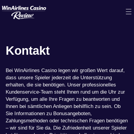
Kontakt
Bei WinAirlines Casino legen wir großen Wert darauf,
dass unsere Spieler jederzeit die Unterstützung
erhalten, die sie benötigen. Unser professionelles
Kundenservice-Team steht Ihnen rund um die Uhr zur
Verfügung, um alle Ihre Fragen zu beantworten und
Ihnen bei sämtlichen Anliegen behilflich zu sein. Ob
Sie Informationen zu Bonusangeboten,
Zahlungsmethoden oder technischen Fragen benötigen
– wir sind für Sie da. Die Zufriedenheit unserer Spieler