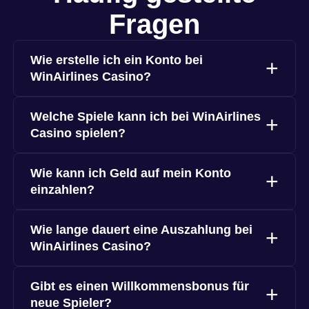
Fragen
Wie erstelle ich ein Konto bei
WinAirlines Casino?
Welche Spiele kann ich bei WinAirlines
Casino spielen?
Wie kann ich Geld auf mein Konto
einzahlen?
Wie lange dauert eine Auszahlung bei
WinAirlines Casino?
Gibt es einen Willkommensbonus für
neue Spieler?